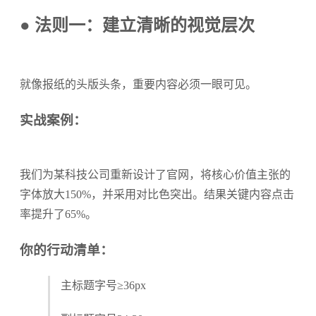
● 法则一：建立清晰的视觉层次
就像报纸的头版头条，重要内容必须一眼可见。
实战案例：
我们为某科技公司重新设计了官网，将核心价值主张的
字体放大150%，并采用对比色突出。结果关键内容点击
率提升了65%。
你的行动清单：
主标题字号≥36px