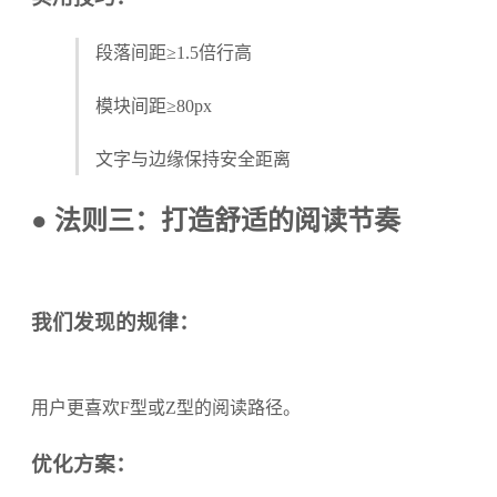
段落间距≥1.5倍行高
模块间距≥80px
文字与边缘保持安全距离
● 法则三：打造舒适的阅读节奏
我们发现的规律：
用户更喜欢F型或Z型的阅读路径。
优化方案：