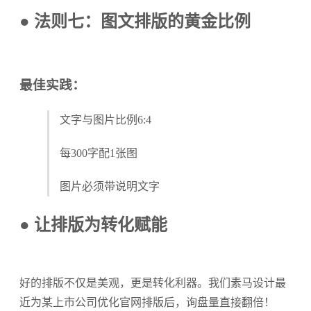
● 法则七：图文排版的黄金比例
最佳实践：
文字与图片比例6:4
每300字配1张图
图片必须带说明文字
● 让排版为转化赋能
好的排版不仅是美观，更是转化利器。我们素马设计最
近为某上市公司优化官网排版后，询盘量直接翻倍！