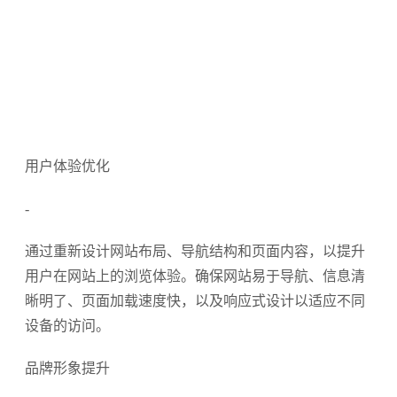
同尺寸和分辨率的移动设备，并优化页面加载速度和交
互方式。
相关阅读
2022年10种最能激发您灵感的网站设计
2022-09-01
10款激发您视觉冲击力的最佳彩色网站设
2022-05-
17
计示例
入门网页设计师不可错过的的6大提示
2022-02-14
别让你的网站像10年前的PPT，客户点开就
2025-06-
05
想按“退出”