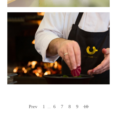
Prev
1
6
7
8
9
10
...