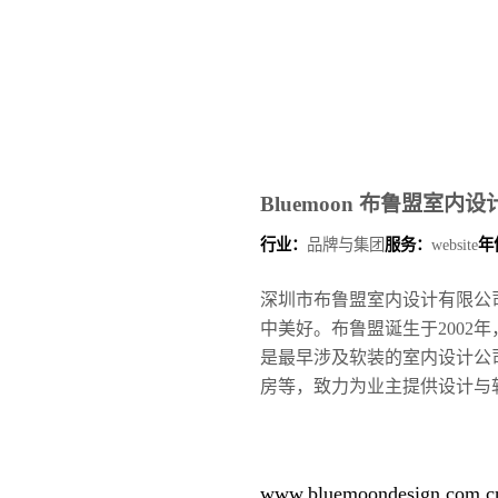
Bluemoon 布鲁盟室
行业：
品牌与集团
服务：
website
年
深圳市布鲁盟室内设计有限公司
中美好。布鲁盟诞生于2002
是最早涉及软装的室内设计公
房等，致力为业主提供设计与
www.bluemoondesign.com.c