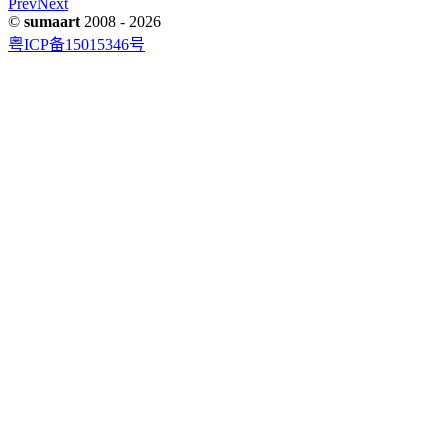
Prev
Next
©
sumaart
2008 -
2026
粤ICP备15015346号