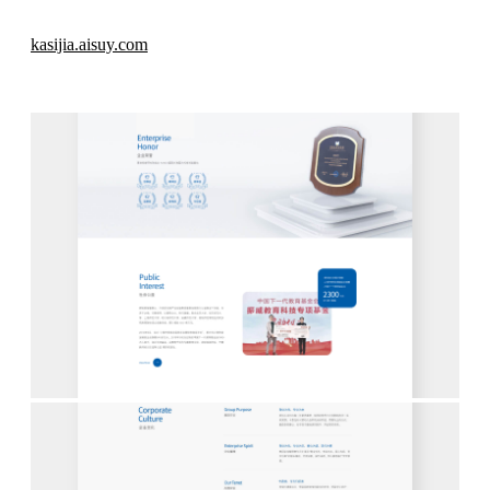
kasijia.aisuy.com